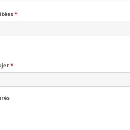
aitées
*
ojet
*
irés