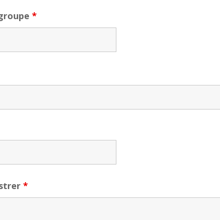
 groupe
*
strer
*